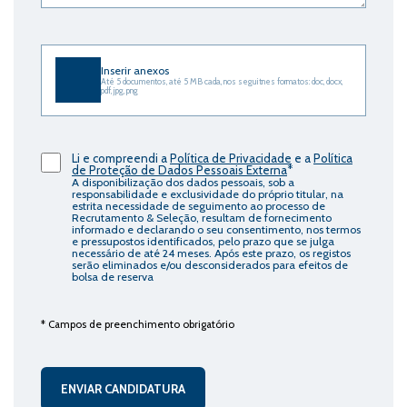
Inserir
anexos
Inserir anexos
Até 5 documentos, até 5 MB cada, nos seguitnes formatos: doc, docx,
pdf, jpg, png
Li e compreendi a
Política de Privacidade
e a
Política
de Proteção de Dados Pessoais Externa
*
A disponibilização dos dados pessoais, sob a
responsabilidade e exclusividade do próprio titular, na
estrita necessidade de seguimento ao processo de
Recrutamento & Seleção, resultam de fornecimento
informado e declarando o seu consentimento, nos termos
e pressupostos identificados, pelo prazo que se julga
necessário de até 24 meses. Após este prazo, os registos
serão eliminados e/ou desconsiderados para efeitos de
bolsa de reserva
* Campos de preenchimento obrigatório
ENVIAR CANDIDATURA