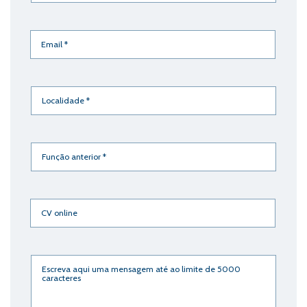
Email
(Obrigatório)
Localidade
(Obrigatório)
Função
anterior
(Obrigatório)
CV
online
Descrição
detalhada