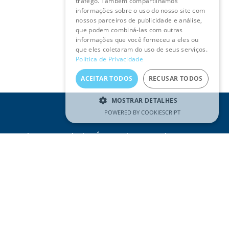
tráfego. Também compartilhamos
informações sobre o uso do nosso site com
nossos parceiros de publicidade e análise,
que podem combiná-las com outras
informações que você forneceu a eles ou
que eles coletaram do uso de seus serviços.
Política de Privacidade
ACEITAR TODOS
RECUSAR TODOS
MOSTRAR DETALHES
POWERED BY COOKIESCRIPT
Receba as novidades Águas do Tejo Atlântico no seu
e-mail
Email
(Obrigatório)
SUBSCREVER
Li e compreendi a
Política de
Privacidade