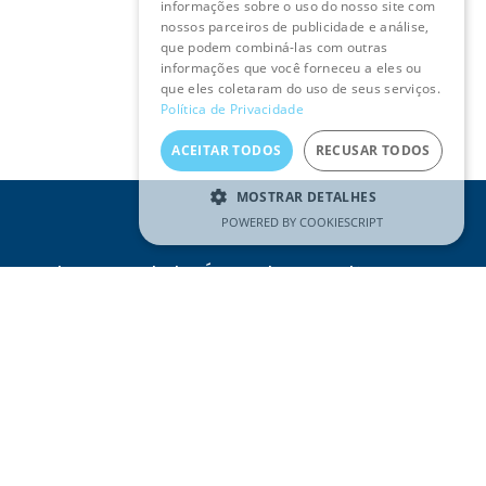
informações sobre o uso do nosso site com
nossos parceiros de publicidade e análise,
que podem combiná-las com outras
informações que você forneceu a eles ou
que eles coletaram do uso de seus serviços.
Política de Privacidade
ACEITAR TODOS
RECUSAR TODOS
MOSTRAR DETALHES
POWERED BY COOKIESCRIPT
Receba as novidades Águas do Tejo Atlântico no seu
e-mail
Email
(Obrigatório)
SUBSCREVER
Li e compreendi a
Política de
Privacidade