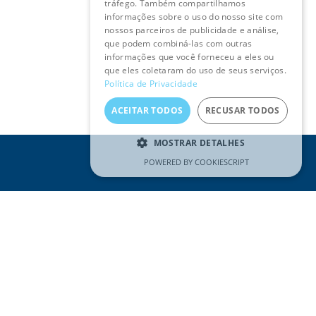
tráfego. Também compartilhamos
informações sobre o uso do nosso site com
nossos parceiros de publicidade e análise,
que podem combiná-las com outras
informações que você forneceu a eles ou
que eles coletaram do uso de seus serviços.
Política de Privacidade
ACEITAR TODOS
RECUSAR TODOS
MOSTRAR DETALHES
POWERED BY COOKIESCRIPT
REDES SOCIAIS
Visitar
página
do
Facebook