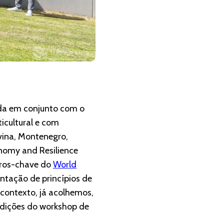
da em conjunto com o
icultural e com
vina, Montenegro,
onomy and Resilience
eiros-chave do
World
ntação de princípios de
 contexto, já acolhemos,
edições do workshop de