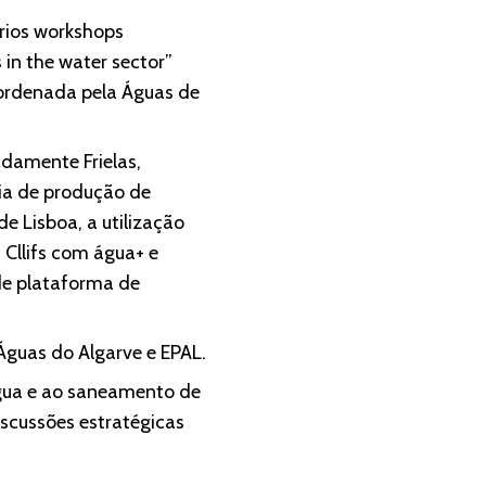
rios workshops
 in the water sector”
oordenada pela Águas de
adamente Frielas,
cia de produção de
e Lisboa, a utilização
 Cllifs com água+ e
de plataforma de
Águas do Algarve e EPAL.
água e ao saneamento de
iscussões estratégicas