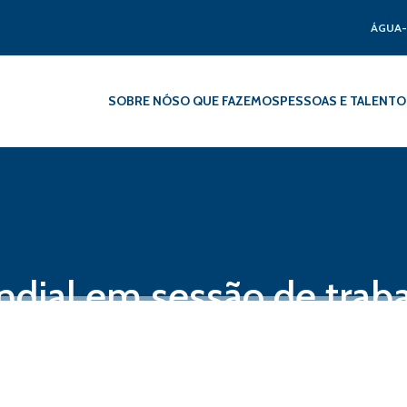
ÁGUA-
SOBRE NÓS
O QUE FAZEMOS
PESSOAS E TALENTO
dial em sessão de trab
jo Atlântico