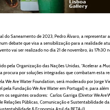
l do Saneamento de 2023, Pedro Álvaro, a representar a
r num debate que visa a sensibilização para a realidade at
ento vai ser realizado no dia 21 de novembro, às 17h30 n
ido pela Organização das Nações Unidas, “Acelerar a Mu
 na procura por soluções integradas que combatam esta re
la We Are Water Foundation, será moderado por Jorge Vie
l pela Fundação We Are Water em Portugal) e, para além
m os seguintes oradores: Carlos Garriga (Diretor We Are W
 de Relações Públicas, Comunicação e Sustentabilidade da
Sustentabilidade & Economia Azul da BETA-I).