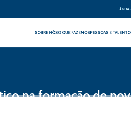
ÁGUA-
SOBRE NÓS
O QUE FAZEMOS
PESSOAS E TALENTO
ntico na formação de no
 do Projeto Rios